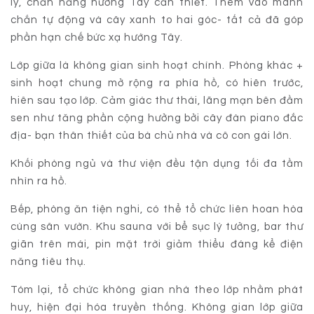
ly, chắn nắng hướng Tây cần thiết. Thêm vào mành
chắn tự động và cây xanh to hai góc- tất cả đã góp
phần hạn chế bức xạ hướng Tây.
Lớp giữa là không gian sinh hoạt chính. Phòng khác +
sinh hoạt chung mở rộng ra phía hồ, có hiên trước,
hiên sau tạo lớp. Cảm giác thư thái, lãng mạn bên đầm
sen như tăng phần cộng hưởng bởi cây đàn piano đắc
địa- bạn thân thiết của bà chủ nhà và cô con gái lớn.
Khối phòng ngủ và thư viện đều tận dụng tối đa tầm
nhìn ra hồ.
Bếp, phòng ăn tiện nghi, có thể tổ chức liên hoan hòa
cùng sân vườn. Khu sauna với bể sục lý tưởng, bar thư
giãn trên mái, pin mặt trời giảm thiểu đáng kể điện
năng tiêu thụ.
Tóm lại, tổ chức không gian nhà theo lớp nhằm phát
huy, hiện đại hóa truyền thống. Không gian lớp giữa