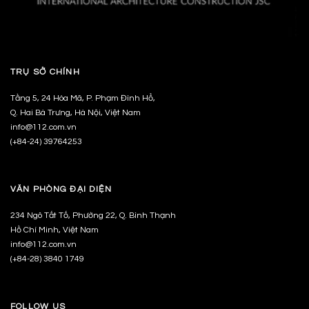
TRỤ SỞ CHÍNH
Tầng 5, 24 Hòa Mã, P. Phạm Đình Hổ,
Q. Hai Bà Trưng, Hà Nội, Việt Nam
info@112.com.vn
(+84-24) 39764253
VĂN PHÒNG ĐẠI DIỆN
234 Ngô Tất Tố, Phường 22, Q. Bình Thạnh
Hồ Chí Minh, Việt Nam
info@112.com.vn
(+84-28) 3840 1749
FOLLOW US