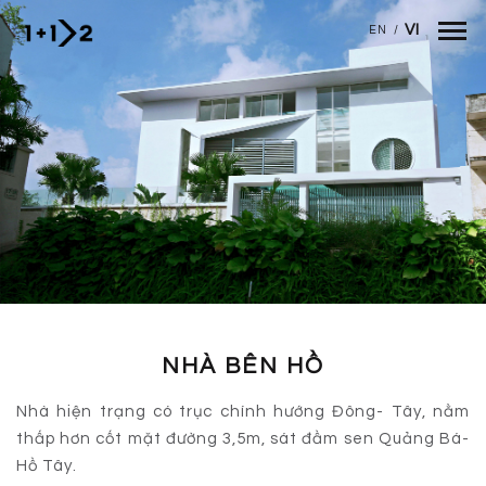
Nhảy đến nội dung
VI
EN
/
NHÀ BÊN HỒ
Nhà hiện trạng có trục chính hướng Đông- Tây, nằm
thấp hơn cốt mặt đường 3,5m, sát đầm sen Quảng Bá-
Hồ Tây.