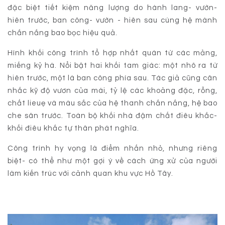
đặc biệt tiết kiệm năng lượng do hành lang- vườn-
hiên trước, ban công- vườn - hiên sau cùng hệ mành
chắn nắng bao bọc hiệu quả.
Hình khối công trình tổ hợp nhất quán từ các mảng,
miếng kỷ hà. Nổi bật hai khối tam giác: một nhô ra từ
hiên trước, một là ban công phía sau. Tác giả cũng cân
nhắc kỹ độ vươn của mái, tỷ lệ các khoảng đặc, rỗng,
chất lieuẹ và màu sắc của hệ thanh chắn nắng, hệ bao
che sân trước. Toàn bộ khối nhà đậm chất điêu khắc-
khối điêu khắc tự thân phát nghĩa.
Công trình hy vọng là điểm nhấn nhỏ, nhưng riêng
biệt- có thể như một gợi ý về cách ứng xử của người
làm kiến trúc với cảnh quan khu vực Hồ Tây.