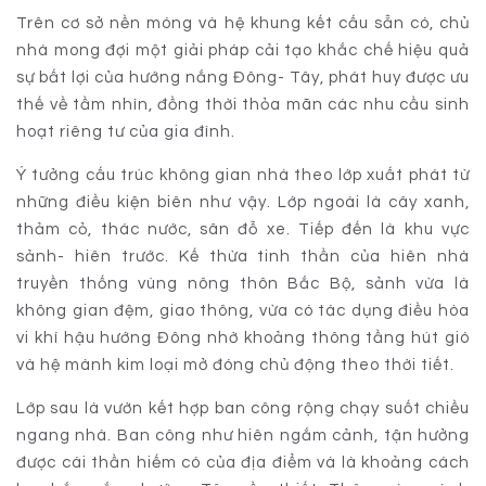
Trên cơ sở nền móng và hệ khung kết cấu sẵn có, chủ
nhà mong đợi một giải pháp cải tạo khắc chế hiệu quả
sự bất lợi của hướng nắng Đông- Tây, phát huy được ưu
thế về tầm nhìn, đồng thời thỏa mãn các nhu cầu sinh
hoạt riêng tư của gia đình.
Ý tưởng cấu trúc không gian nhà theo lớp xuất phát từ
những điều kiện biên như vậy. Lớp ngoài là cây xanh,
thảm cỏ, thác nước, sân đỗ xe. Tiếp đến là khu vực
sảnh- hiên trước. Kế thừa tinh thần của hiên nhà
truyền thống vùng nông thôn Bắc Bộ, sảnh vừa là
không gian đệm, giao thông, vừa có tác dụng điều hòa
vi khí hậu hướng Đông nhờ khoảng thông tầng hút gió
và hệ mành kim loại mở đóng chủ động theo thời tiết.
Lớp sau là vườn kết hợp ban công rộng chạy suốt chiều
ngang nhà. Ban công như hiên ngắm cảnh, tận hưởng
được cái thần hiếm có của địa điểm và là khoảng cách