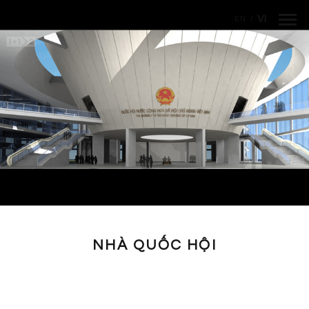
Nhảy đến nội dung
VI
EN
/
NHÀ QUỐC HỘI