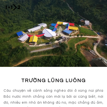
Nhảy đến nội dung
VI
EN
/
TRƯỜNG LŨNG LUÔNG
Câu chuyện về cảnh sống nghèo đói ở vùng núi phía
Bắc nước mình chẳng còn mới lạ bởi ai cũng biết, nơi
đó, nhiều em nhỏ ăn không đủ no, mặc chẳng đủ ấm,