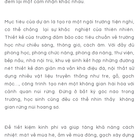
đem lại một cảm nhận khác nhau.
Mục tiêu của dự án là tạo ra một ngôi trường tiện nghi,
có thể chống lại sự khắc nghiệt của thiên nhiên.
Thiết kế của trường đảm bảo các tiêu chuẩn về trường
học như chiếu sáng, thông gió, cách âm. Với đầy đủ
phòng học, phòng chức năng, phòng đa năng, thư viện,
bếp nấu, nhà nội trú, khu vệ sinh kết hợp những đường
nét thiết kế đơn giản mà vẫn khá điệu đà, nội thất sử
dụng nhiều vật liệu truyền thống như tre, gỗ, gạch
mộc…, công trình tạo nên một không gian hài hòa với
cảnh quan núi rừng. Đứng ở bất kỳ góc nào trong
trường, học sinh cũng đều có thể nhìn thấy không
gian rừng núi hoang sơ.
Để tiết kiệm kinh phí và giúp tăng khả năng cách
nhiệt: mát về mùa hè, ấm về mùa đông, gạch xây dựng