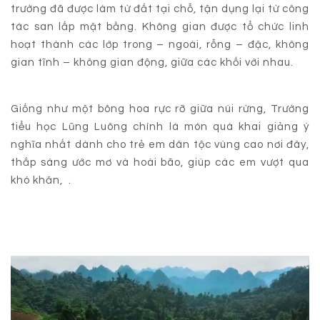
trường đã được làm từ đất tại chỗ, tận dụng lại từ công
tác san lấp mặt bằng. Không gian được tổ chức linh
hoạt thành các lớp trong – ngoài, rỗng – đặc, không
gian tĩnh – không gian động, giữa các khối với nhau.
Giống như một bông hoa rực rỡ giữa núi rừng, Trường
tiểu học Lũng Luông chính là món quà khai giảng ý
nghĩa nhất dành cho trẻ em dân tộc vùng cao nơi đây,
thắp sáng ước mơ và hoài bão, giúp các em vượt qua
khó khăn, .