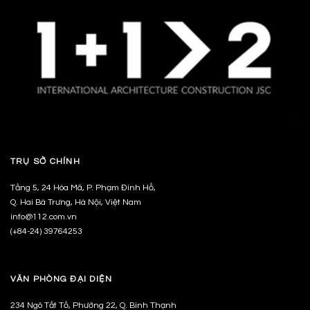
TRỤ SỞ CHÍNH
Tầng 5, 24 Hòa Mã, P. Phạm Đình Hổ,
Q. Hai Bà Trưng, Hà Nội, Việt Nam
info@112.com.vn
(+84-24) 39764253
VĂN PHÒNG ĐẠI DIỆN
234 Ngô Tất Tố, Phường 22, Q. Bình Thạnh