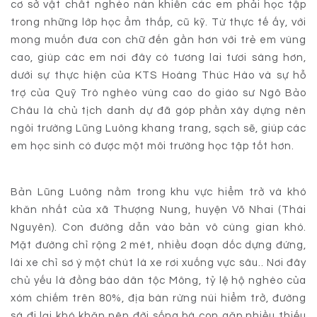
cơ sở vật chất nghèo nàn khiến các em phải học tập
trong những lớp học ẩm thấp, cũ kỹ. Từ thực tế ấy, với
mong muốn đưa con chữ đến gần hơn với trẻ em vùng
cao, giúp các em nơi đây có tương lai tươi sáng hơn,
dưới sự thực hiện của KTS Hoàng Thúc Hào và sự hỗ
trợ của Quỹ Trò nghèo vùng cao do giáo sư Ngô Bảo
Châu là chủ tịch danh dự đã góp phần xây dựng nên
ngôi trường Lũng Luông khang trang, sạch sẽ, giúp các
em học sinh có được một môi trường học tập tốt hơn.
Bản Lũng Luông nằm trong khu vực hiểm trở và khó
khăn nhất của xã Thượng Nung, huyện Võ Nhai (Thái
Nguyên). Con đường dẫn vào bản vô cùng gian khó.
Mặt đường chỉ rộng 2 mét, nhiều đoạn dốc dựng đứng,
lái xe chỉ sơ ý một chút là xe rơi xuống vực sâu.. Nơi đây
chủ yếu là đồng bào dân tộc Mông, tỷ lệ hộ nghèo của
xóm chiếm trên 80%, địa bàn rừng núi hiểm trở, đường
sá đi lại khó khăn nên đời sống bà con gặp nhiều thiếu