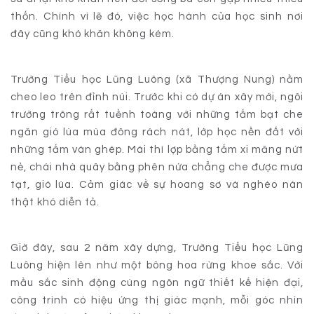
thốn. Chính vì lẽ đó, việc học hành của học sinh nơi
đây cũng khó khăn không kém.
Trường Tiểu học Lũng Luông (xã Thượng Nung) nằm
cheo leo trên đỉnh núi. Trước khi có dự án xây mới, ngôi
trường trông rất tuềnh toàng với những tấm bạt che
ngăn gió lùa mùa đông rách nát, lớp học nền đất với
những tấm ván ghép. Mái thì lợp bằng tấm xi măng nứt
nẻ, chái nhà quây bằng phên nứa chẳng che được mưa
tạt, gió lùa. Cảm giác về sự hoang sơ và nghèo nàn
thật khó diễn tả.
Giờ đây, sau 2 năm xây dựng, Trường Tiểu học Lũng
Luông hiện lên như một bông hoa rừng khoe sắc. Với
mầu sắc sinh động cùng ngôn ngữ thiết kế hiện đại,
công trình có hiệu ứng thị giác mạnh, mỗi góc nhìn