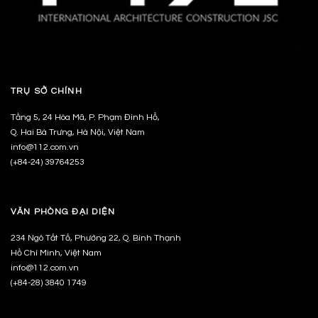
TRỤ SỞ CHÍNH
Tầng 5, 24 Hòa Mã, P. Phạm Đình Hổ,
Q. Hai Bà Trưng, Hà Nội, Việt Nam
info@112.com.vn
(+84-24) 39764253
VĂN PHÒNG ĐẠI DIỆN
234 Ngô Tất Tố, Phường 22, Q. Bình Thạnh
Hồ Chí Minh, Việt Nam
info@112.com.vn
(+84-28) 3840 1749