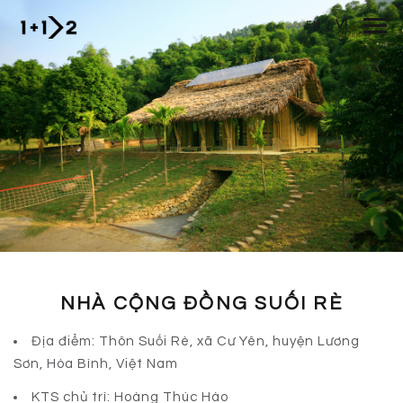
Nhảy đến nội dung
VI
EN
/
NHÀ CỘNG ĐỒNG SUỐI RÈ
Địa điểm: Thôn Suối Rè, xã Cư Yên, huyện Lương
Sơn, Hòa Bình, Việt Nam
KTS chủ trì: Hoàng Thúc Hào