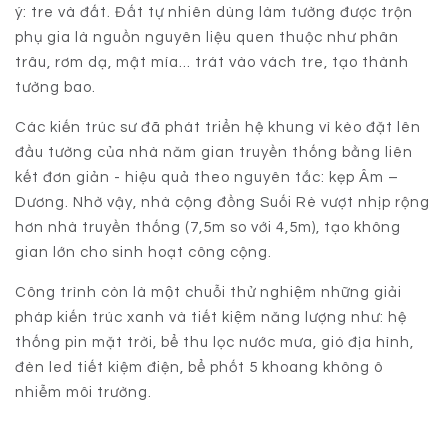
ý: tre và đất. Đất tự nhiên dùng làm tường được trộn
phụ gia là nguồn nguyên liệu quen thuộc như phân
trâu, rơm dạ, mật mía... trát vào vách tre, tạo thành
tường bao.
Các kiến trúc sư đã phát triển hệ khung vì kèo đặt lên
đầu tường của nhà năm gian truyền thống bằng liên
kết đơn giản - hiệu quả theo nguyên tắc: kẹp Âm –
Dương. Nhờ vậy, nhà cộng đồng Suối Rè vượt nhịp rộng
hơn nhà truyền thống (7,5m so với 4,5m), tạo không
gian lớn cho sinh hoạt công cộng.
Công trình còn là một chuỗi thử nghiệm những giải
pháp kiến trúc xanh và tiết kiệm năng lượng như: hệ
thống pin mặt trời, bể thu lọc nước mưa, gió địa hình,
đèn led tiết kiệm điện, bể phốt 5 khoang không ô
nhiễm môi trường.