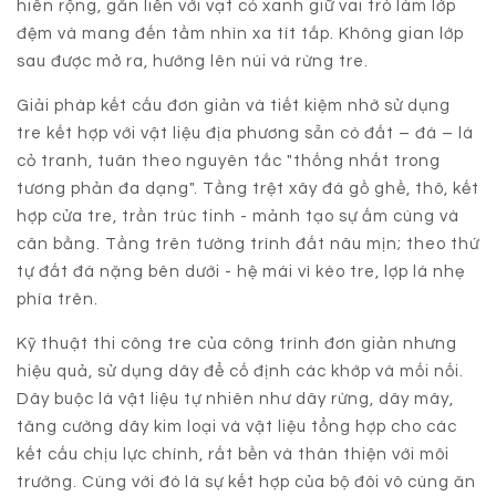
hiên rộng, gắn liền với vạt cỏ xanh giữ vai trò làm lớp
đệm và mang đến tầm nhìn xa tít tắp. Không gian lớp
sau được mở ra, hướng lên núi và rừng tre.
Giải pháp kết cấu đơn giản và tiết kiệm nhờ sử dụng
tre kết hợp với vật liệu địa phương sẵn có đất – đá – lá
cỏ tranh, tuân theo nguyên tắc "thống nhất trong
tương phản đa dạng". Tầng trệt xây đá gồ ghề, thô, kết
hợp cửa tre, trần trúc tinh - mảnh tạo sự ấm cúng và
cân bằng. Tầng trên tường trình đất nâu mịn; theo thứ
tự đất đá nặng bên dưới - hệ mái vì kèo tre, lợp lá nhẹ
phía trên.
Kỹ thuật thi công tre của công trình đơn giản nhưng
hiệu quả, sử dụng dây để cố định các khớp và mối nối.
Dây buộc là vật liệu tự nhiên như dây rừng, dây mây,
tăng cường dây kim loại và vật liệu tổng hợp cho các
kết cấu chịu lực chính, rất bền và thân thiện với môi
trường. Cùng với đó là sự kết hợp của bộ đôi vô cùng ăn