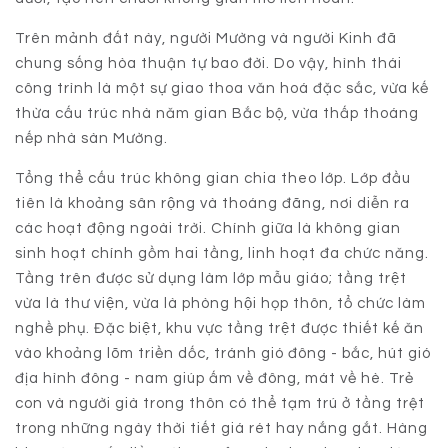
Trên mảnh đất này, người Mường và người Kinh đã
chung sống hòa thuận tự bao đời. Do vậy, hình thái
công trình là một sự giao thoa văn hoá đặc sắc, vừa kế
thừa cấu trúc nhà năm gian Bắc bộ, vừa thấp thoáng
nếp nhà sàn Mường.
Tổng thể cấu trúc không gian chia theo lớp. Lớp đầu
tiên là khoảng sân rộng và thoáng đãng, nơi diễn ra
các hoạt động ngoài trời. Chính giữa là không gian
sinh hoạt chính gồm hai tầng, linh hoạt đa chức năng.
Tầng trên được sử dụng làm lớp mẫu giáo; tầng trệt
vừa là thư viện, vừa là phòng hội họp thôn, tổ chức làm
nghề phụ. Đặc biệt, khu vực tầng trệt được thiết kế ăn
vào khoảng lõm triền dốc, tránh gió đông - bắc, hút gió
địa hình đông - nam giúp ấm về đông, mát về hè. Trẻ
con và người già trong thôn có thể tạm trú ở tầng trệt
trong những ngày thời tiết giá rét hay nắng gắt. Hàng