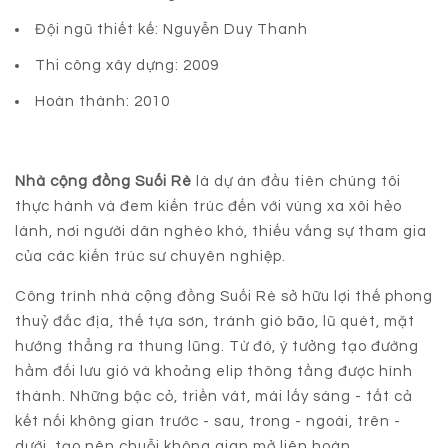
Đội ngũ thiết kế: Nguyễn Duy Thanh
Thi công xây dựng: 2009
Hoàn thành: 2010
Nhà cộng đồng Suối Rè
là dự án đầu tiên chúng tôi
thực hành và đem kiến trúc đến với vùng xa xôi hẻo
lánh, nơi người dân nghèo khó, thiếu vắng sự tham gia
của các kiến trúc sư chuyên nghiệp.
Công trình nhà cộng đồng Suối Rè sở hữu lợi thế phong
thuỷ đắc địa, thế tựa sơn, tránh gió bão, lũ quét, mặt
hướng thẳng ra thung lũng. Từ đó, ý tưởng tạo đường
hầm đối lưu gió và khoảng elip thông tầng được hình
thành. Những bậc cỏ, triền vát, mái lấy sáng - tất cả
kết nối không gian trước - sau, trong - ngoài, trên -
dưới, tạo nên chuỗi không gian mở liên hoàn.