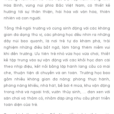
Hòa Bình, vùng núi phía Bắc Việt Nam, có thiết kế
hướng tới sự thân thiện, hài hòa với văn hóa, thiên
nhiên và con người.
Tổng thể ngôi trường vô cùng sinh động với các không
gian đa dạng thú vị, các phòng học đều nhìn ra những
dãy núi bao quanh, là nơi trẻ tự do khám phá, trải
nghiệm những điều bất ngờ, làm tăng thêm niềm vui
khi đến trường. Ưu tiên trẻ nhỏ vừa học vừa chơi, thiết
kế tập trung vào sự vận động với các khối học đan cài
theo nhịp điệu, kết nối bằng lớp hành lang cầu có mái
che, thuận tiện di chuyển và an toàn. Trường học bao
gồm nhiều không gian đa năng: phòng thực hành,
phòng năng khiếu, nhà hát, bể bơi 4 mùa, khu vận động
trong nhà và ngoài trời, vườn thủy sinh, … đan xen với
sân chơi và thảm cỏ, nhằm đáp ứng nhu cầu phát triển
toàn diện của trẻ.